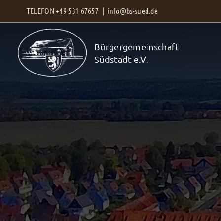
Zum
TELEFON +49 531 67657 |
info@bs-sued.de
Inhalt
springen
Bürgergemeinschaft
Südstadt e.V.