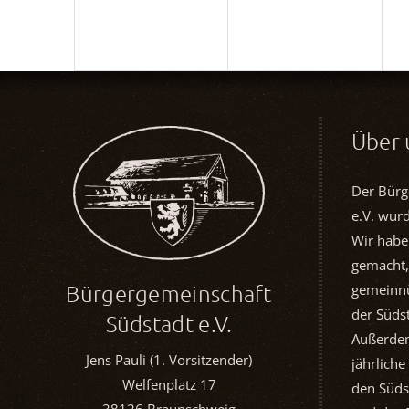
Über 
Der Bürg
e.V. wur
Wir habe
gemacht,
Bürgergemeinschaft
gemeinnü
der Südst
Südstadt e.V.
Außerdem
Jens Pauli (1. Vorsitzender)
jährliche
Welfenplatz 17
den Süds