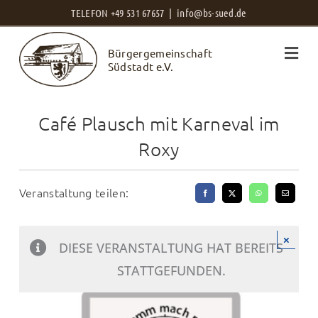
Zum
TELEFON +49 531 67657 |
info@bs-sued.de
Inhalt
Bürgergemeinschaft
springen
Südstadt e.V.
Café Plausch mit Karneval im
Roxy
Veranstaltung teilen:
×
DIESE VERANSTALTUNG HAT BEREITS
STATTGEFUNDEN.