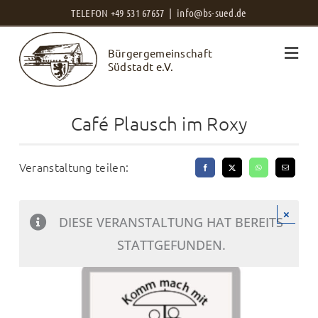
Zum
TELEFON +49 531 67657 |
info@bs-sued.de
Inhalt
Bürgergemeinschaft
springen
Südstadt e.V.
Café Plausch im Roxy
Veranstaltung teilen:
×
DIESE VERANSTALTUNG HAT BEREITS
STATTGEFUNDEN.