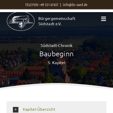
Zum
TELEFON +49 531 67657 |
info@bs-sued.de
Inhalt
Bürgergemeinschaft
springen
Südstadt e.V.
Südstadt-Chronik
Baubeginn
5. Kapitel
Kapitel-Übersicht