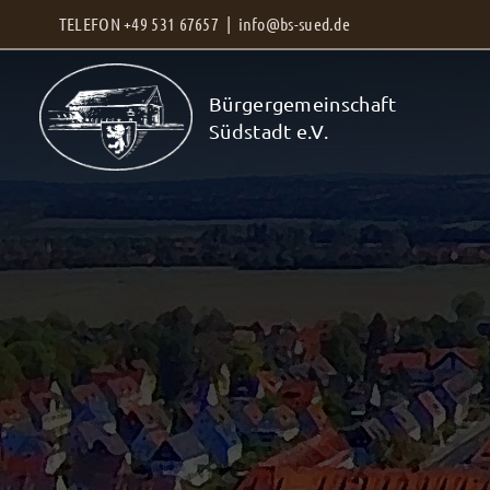
Zum
TELEFON +49 531 67657 |
info@bs-sued.de
Inhalt
springen
Bürgergemeinschaft
Südstadt e.V.