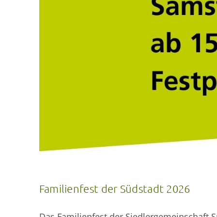
Familienfest der Südstadt 2026
Das Familienfest der Siedlergemeinschaft S