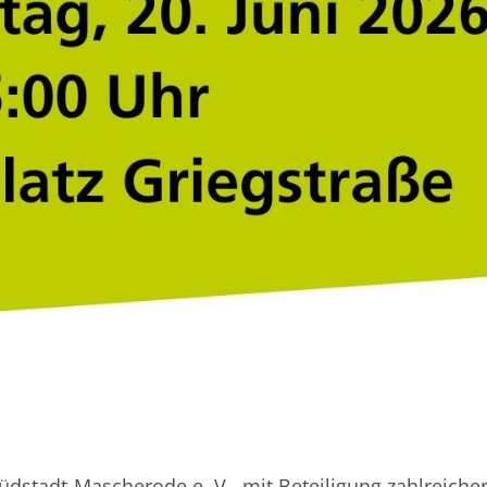
üdstadt-Mascherode e. V., mit Beteiligung zahlreiche