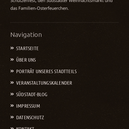
Schützenfest, den Südstädter Weihnachts­markt und
das Familien-Osterfeuerchen.
Navigation
STARTSEITE
ÜBER UNS
PORTRÄT UNSERES STADTTEILS
VERANSTALTUNGS­KALENDER
SÜDSTADT-BLOG
IMPRESSUM
DATENSCHUTZ
KONTAKT