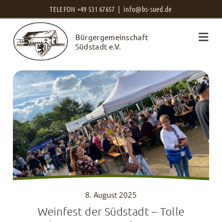
Zum
TELEFON +49 531 67657 |
info@bs-sued.de
Inhalt
Bürgergemeinschaft
springen
Südstadt e.V.
8. August 2025
Weinfest der Südstadt – Tolle