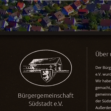
Über 
Der Bürg
e.V. wur
Wir habe
gemacht,
Bürgergemeinschaft
gemeinnü
der Südst
Südstadt e.V.
Außerdem