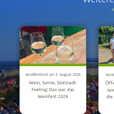
A
Veröffentlicht am 3. August 2026
Veröf
Wein, Sonne, Südstadt-
Öff
Feeling: Das war das
spe
Weinfest 2026
die