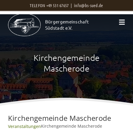
Zum
TELEFON +49 531 67657 |
info@bs-sued.de
Inhalt
Bürgergemeinschaft
springen
Südstadt e.V.
Kirchengemeinde
Mascherode
Kirchengemeinde Mascherode
Kirchengemeinde Mascherode
Veranstaltungen