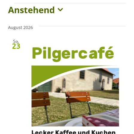
Anstehend
Veranstaltungen
Datum
wählen.
August 2026
So.
23