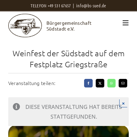
Zum
TELEFON +49 531 67657 |
info@bs-sued.de
Inhalt
Bürgergemeinschaft
springen
Südstadt e.V.
Weinfest der Südstadt auf dem
Festplatz Griegstraße
Veranstaltung teilen:
×
DIESE VERANSTALTUNG HAT BEREITS
STATTGEFUNDEN.