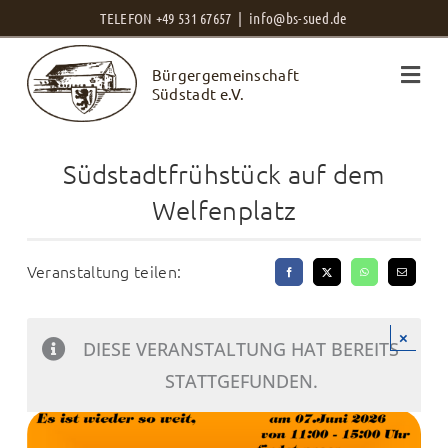
Zum
TELEFON +49 531 67657 |
info@bs-sued.de
Inhalt
Bürgergemeinschaft
springen
Südstadt e.V.
Südstadtfrühstück auf dem
Welfenplatz
Veranstaltung teilen:
×
DIESE VERANSTALTUNG HAT BEREITS
STATTGEFUNDEN.