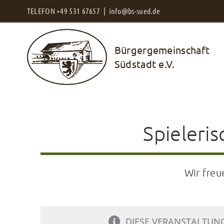
Zum
TELEFON +49 531 67657 |
info@bs-sued.de
Inhalt
springen
Bürgergemeinschaft
Südstadt e.V.
Spieleris
Wir freu
DIESE VERANSTALTUNG