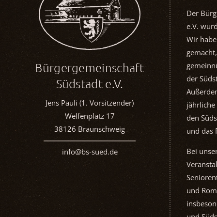
Der Bürg
e.V. wur
Wir habe
gemacht,
Bürgergemeinschaft
gemeinnü
der Südst
Südstadt e.V.
Außerdem
Jens Pauli (1. Vorsitzender)
jährliche
Welfenplatz 17
den Süds
38126 Braunschweig
und das 
Bei unse
info@bs-sued.de
Veransta
Seniorent
und Rom
insbeson
und Süds