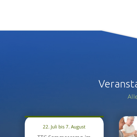
Veranst
All
22. Juli bis 7. August
TTC Sommercamp im