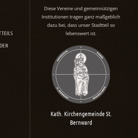
Diese Vereine und gemeinnützigen
Institutionen tragen ganz maßgeblich
dazu bei, dass unser Stadtteil so
TTEILS
lebenswert ist.
NDER
n­gemeinde St.
Boxclub BC72 Braunschweig
nward
e. V.