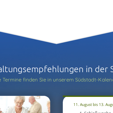
altungs­­empfehlungen in der 
e Termine finden Sie in unserem Südstadt-Kalen
11. August bis 13. Aug
1. Schießwoche