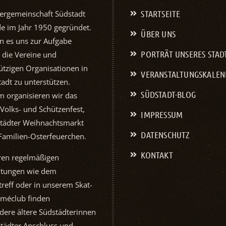
STARTSEITE
ergemeinschaft Südstadt
de im Jahr 1950 gegründet.
ÜBER UNS
n es uns zur Aufgabe
PORTRÄT UNSERES STAD
 die Vereine und
tzigen Organisationen in
VERANSTALTUNGS­KALE
adt zu unterstützen.
SÜDSTADT-BLOG
 organisieren wir das
 Volks- und Schützenfest,
IMPRESSUM
tädter Weihnachtsmarkt
DATENSCHUTZ
Familien-Osterfeuerchen.
KONTAKT
ren regelmäßigen
ltungen wie dem
reff oder in unserem Skat-
Kath. Kirche
méclub finden
Ber
dere ältere Südstädterinnen
tädter Anschluss und