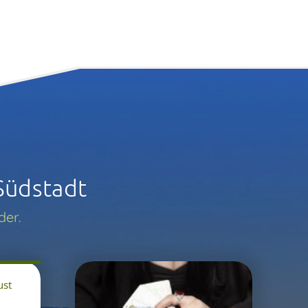
Südstadt
der.
ust