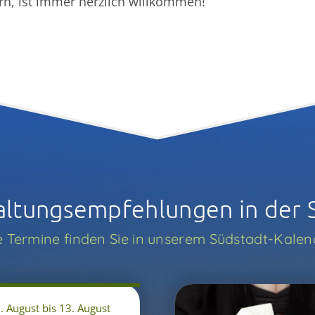
ern, ist immer herzlich willkommen!
altungs­­empfehlungen in der 
e Termine finden Sie in unserem Südstadt-Kalen
. August bis 13. August