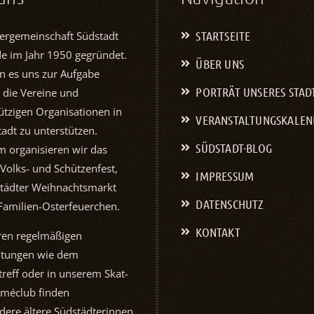
STARTSEITE
ergemeinschaft Südstadt
de im Jahr 1950 gegründet.
ÜBER UNS
n es uns zur Aufgabe
PORTRÄT UNSERES STAD
 die Vereine und
tzigen Organisationen in
VERANSTALTUNGS­KALE
adt zu unterstützen.
SÜDSTADT-BLOG
 organisieren wir das
 Volks- und Schützenfest,
IMPRESSUM
tädter Weihnachtsmarkt
DATENSCHUTZ
Familien-Osterfeuerchen.
KONTAKT
ren regelmäßigen
ltungen wie dem
reff oder in unserem Skat-
Reisemobilcl
méclub finden
Braunsch
dere ältere Südstädterinnen