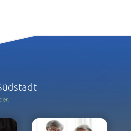
Südstadt
der.