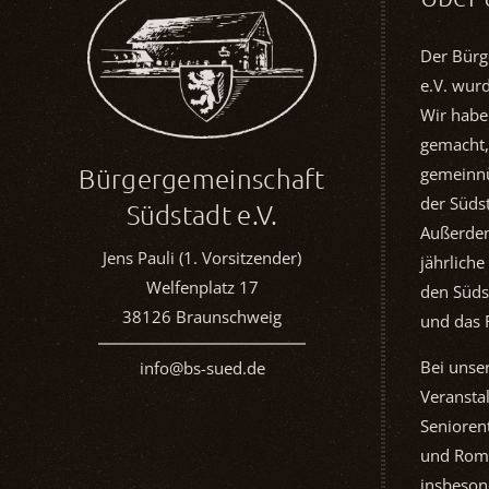
Der Bürg
e.V. wur
Wir habe
gemacht,
Bürgergemeinschaft
gemeinnü
der Südst
Südstadt e.V.
Außerdem
Jens Pauli (1. Vorsitzender)
jährliche
Welfenplatz 17
den Süds
38126 Braunschweig
und das 
Bei unse
info@bs-sued.de
Veransta
Seniorent
und Rom
insbeson