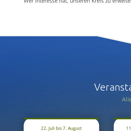
Wer Interesse hat, unseren Kreis zu erweit
Veranst
All
22. Juli bis 7. August
11