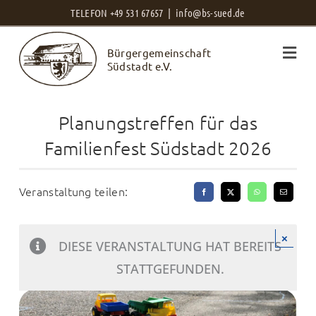
Zum
TELEFON +49 531 67657 |
info@bs-sued.de
Inhalt
Bürgergemeinschaft
springen
Südstadt e.V.
Planungstreffen für das
Familienfest Südstadt 2026
Veranstaltung teilen:
×
DIESE VERANSTALTUNG HAT BEREITS
STATTGEFUNDEN.