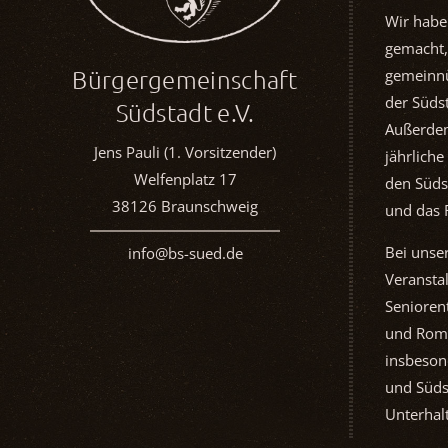
Wir habe
gemacht,
Bürgergemeinschaft
gemeinnü
der Südst
Südstadt e.V.
Außerdem
Jens Pauli (1. Vorsitzender)
jährliche
Welfenplatz 17
den Süds
38126 Braunschweig
und das 
Bei unse
info@bs-sued.de
Veransta
Seniorent
und Rom
insbeson
und Süds
Unterhal