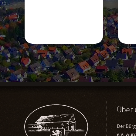
Über 
Der Bürg
e.V. wur