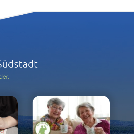
Südstadt
der.