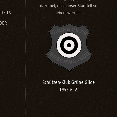
dazu bei, dass unser Stadtteil so
TTEILS
lebenswert ist.
NDER
Ev. Kirchengemeinde St.
Ka
b Grüne Gilde
Markus
 e. V.