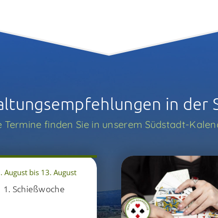
altungs­­empfehlungen in der 
e Termine finden Sie in unserem Südstadt-Kalen
. August bis 13. August
1. Schießwoche