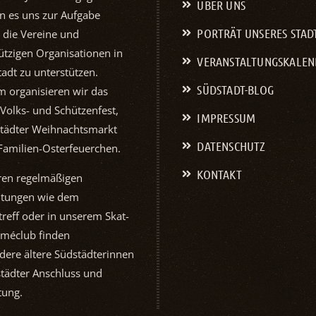
ÜBER UNS
n es uns zur Aufgabe
PORTRÄT UNSERES STAD
 die Vereine und
tzigen Organisationen in
VERANSTALTUNGS­KALE
adt zu unterstützen.
SÜDSTADT-BLOG
 organisieren wir das
 Volks- und Schützenfest,
IMPRESSUM
tädter Weihnachtsmarkt
DATENSCHUTZ
Familien-Osterfeuerchen.
KONTAKT
ren regelmäßigen
ltungen wie dem
reff oder in unserem Skat-
Schützen-Klu
méclub finden
1952
dere ältere Südstädterinnen
tädter Anschluss und
tung.