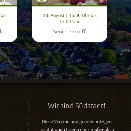
 bis
13. August | 15:00 Uhr bis
17:00 Uhr
ub
Seniorentreff
Wir sind Südstadt!
Diese Vereine und gemeinnützigen
Institutionen tragen ganz maßgeblich