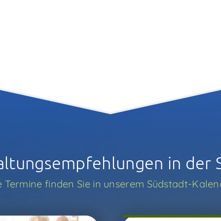
altungs­­empfehlungen in der 
e Termine finden Sie in unserem Südstadt-Kalen