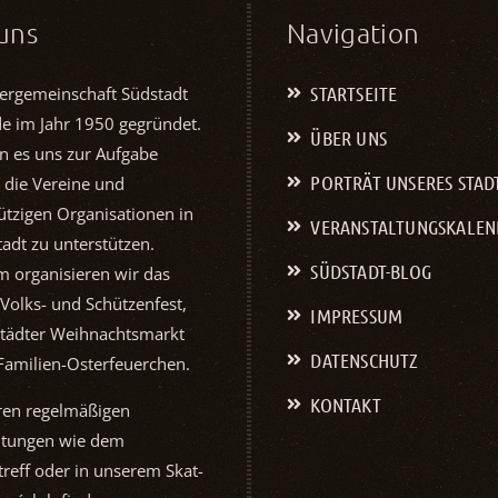
uns
Navigation
STARTSEITE
ergemeinschaft Südstadt
de im Jahr 1950 gegründet.
ÜBER UNS
n es uns zur Aufgabe
PORTRÄT UNSERES STAD
 die Vereine und
tzigen Organisationen in
VERANSTALTUNGS­KALE
adt zu unterstützen.
SÜDSTADT-BLOG
 organisieren wir das
 Volks- und Schützenfest,
IMPRESSUM
tädter Weihnachtsmarkt
DATENSCHUTZ
Familien-Osterfeuerchen.
KONTAKT
ren regelmäßigen
ltungen wie dem
reff oder in unserem Skat-
Sportverein 