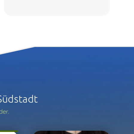
Südstadt
der.