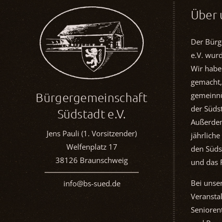
Über 
Der Bürg
e.V. wur
Wir habe
gemacht,
Bürgergemeinschaft
gemeinnü
der Südst
Südstadt e.V.
Außerdem
Jens Pauli (1. Vorsitzender)
jährliche
Welfenplatz 17
den Süds
38126 Braunschweig
und das 
Bei unse
info@bs-sued.de
Veransta
Seniorent