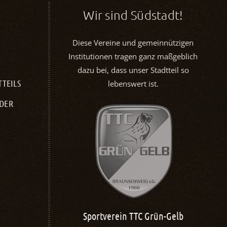
Wir sind Südstadt!
Diese Vereine und gemeinnützigen
Institutionen tragen ganz maßgeblich
dazu bei, dass unser Stadtteil so
TTEILS
lebenswert ist.
NDER
TTC Grün-Gelb
Kath. Kirchen­gemeinde St.
Box