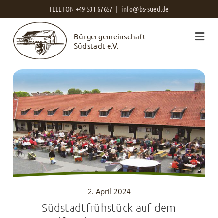
Zum
TELEFON +49 531 67657 |
info@bs-sued.de
Inhalt
Bürgergemeinschaft
springen
Südstadt e.V.
2. April 2024
Südstadtfrühstück auf dem