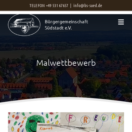
Zum
TELEFON +49 531 67657 |
info@bs-sued.de
Inhalt
Bürgergemeinschaft
springen
Südstadt e.V.
Malwettbewerb