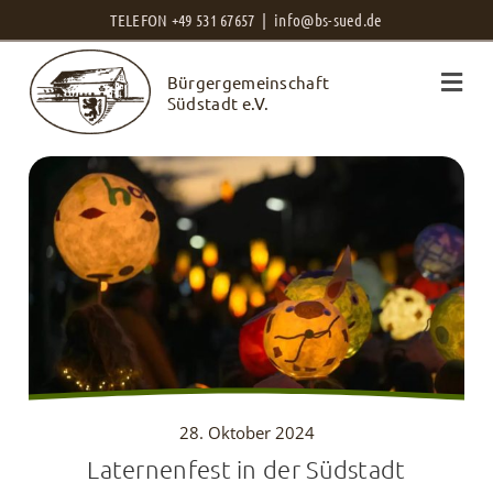
Zum
TELEFON +49 531 67657 |
info@bs-sued.de
Inhalt
Bürgergemeinschaft
springen
Südstadt e.V.
28. Oktober 2024
Laternenfest in der Südstadt