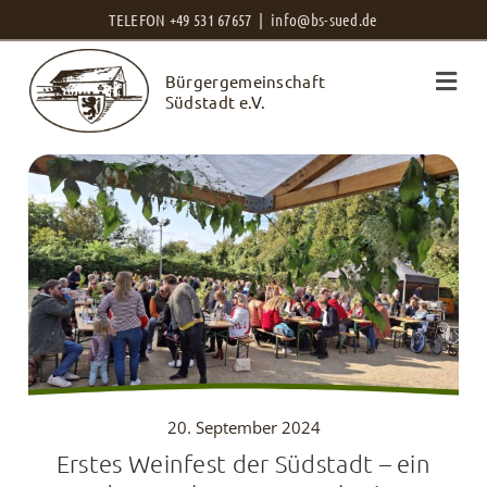
Zum
TELEFON +49 531 67657 |
info@bs-sued.de
Inhalt
Bürgergemeinschaft
springen
Südstadt e.V.
20. September 2024
Erstes Weinfest der Südstadt – ein