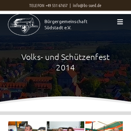
Zum
TELEFON +49 531 67657 |
info@bs-sued.de
Inhalt
Bürgergemeinschaft
springen
Südstadt e.V.
Volks- und Schützenfest
2014