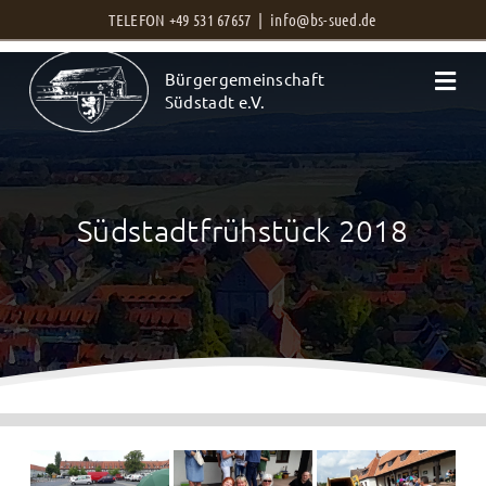
Zum
TELEFON +49 531 67657 |
info@bs-sued.de
Inhalt
Bürgergemeinschaft
springen
Südstadt e.V.
Südstadtfrühstück 2018